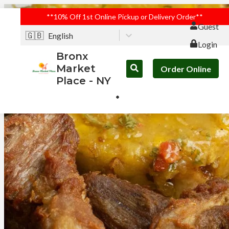
**10% Off 1st Online Pickup or Delivery Order**
Guest
🇬🇧
English
Login
Bronx
Market
Order Online
Place - NY
Bronx Market Place - NY